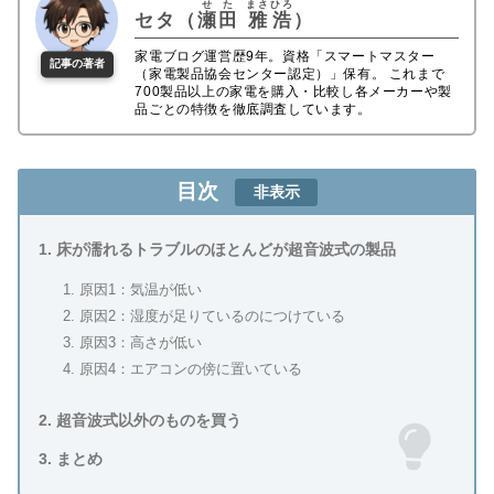
せた
まさひろ
セタ（
瀬田
雅浩
）
家電ブログ運営歴9年。資格「スマートマスター
記事の著者
（家電製品協会センター認定）」保有。 これまで
700製品以上の家電を購入・比較し各メーカーや製
品ごとの特徴を徹底調査しています。
目次
非表示
床が濡れるトラブルのほとんどが超音波式の製品
原因1：気温が低い
原因2：湿度が足りているのにつけている
原因3：高さが低い
原因4：エアコンの傍に置いている
超音波式以外のものを買う
まとめ