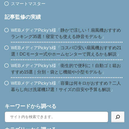
スマートマスター
記事監修の実績
WEBメディアPicky’s様「
静かで涼しい！扇風機おすすめ
ランキング35選！寝室でも使える静音モデルも
」
WEBメディアPicky’s様「
コスパ◎安い扇風機おすすめ21
選！DCモーター式やホームセンターで買えるかも解説
」
WEBメディアPicky’s様「
衛生的で便利に！自動ゴミ箱お
すすめ15選｜分別・袋とじ機能や小型モデルも
」
WEBメディアPicky’s様「
容量は何キロがおすすめ？二人
暮らし向け洗濯機17選！サイズの目安や予算も解説
」
キーワードから調べる