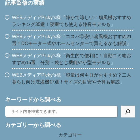
記事監修の実績
WEBメディアPicky’s様「
静かで涼しい！扇風機おすすめ
ランキング35選！寝室でも使える静音モデルも
」
WEBメディアPicky’s様「
コスパ◎安い扇風機おすすめ21
選！DCモーター式やホームセンターで買えるかも解説
」
WEBメディアPicky’s様「
衛生的で便利に！自動ゴミ箱お
すすめ15選｜分別・袋とじ機能や小型モデルも
」
WEBメディアPicky’s様「
容量は何キロがおすすめ？二人
暮らし向け洗濯機17選！サイズの目安や予算も解説
」
キーワードから調べる
カテゴリーから調べる
カテゴリー