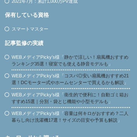
2021年7月：累計1,000万PV達成
保有している資格
スマートマスター
記事監修の実績
WEBメディアPicky’s様「
静かで涼しい！扇風機おすすめ
ランキング35選！寝室でも使える静音モデルも
」
WEBメディアPicky’s様「
コスパ◎安い扇風機おすすめ21
選！DCモーター式やホームセンターで買えるかも解説
」
WEBメディアPicky’s様「
衛生的で便利に！自動ゴミ箱お
すすめ15選｜分別・袋とじ機能や小型モデルも
」
WEBメディアPicky’s様「
容量は何キロがおすすめ？二人
暮らし向け洗濯機17選！サイズの目安や予算も解説
」