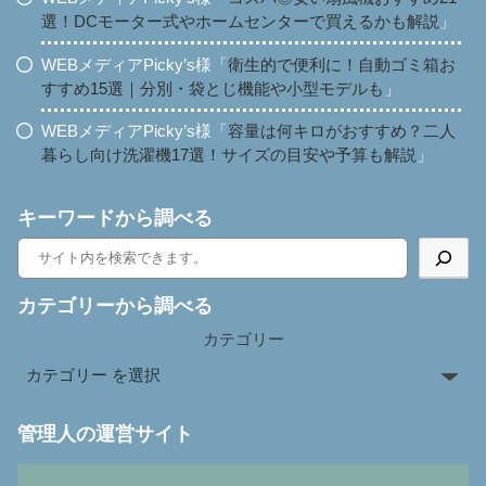
選！DCモーター式やホームセンターで買えるかも解説
」
WEBメディアPicky’s様「
衛生的で便利に！自動ゴミ箱お
すすめ15選｜分別・袋とじ機能や小型モデルも
」
WEBメディアPicky’s様「
容量は何キロがおすすめ？二人
暮らし向け洗濯機17選！サイズの目安や予算も解説
」
キーワードから調べる
カテゴリーから調べる
カテゴリー
管理人の運営サイト