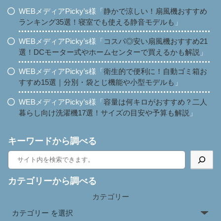
WEBメディアPicky’s様「
静かで涼しい！扇風機おすすめ
ランキング35選！寝室でも使える静音モデルも
」
WEBメディアPicky’s様「
コスパ◎安い扇風機おすすめ21
選！DCモーター式やホームセンターで買えるかも解説
」
WEBメディアPicky’s様「
衛生的で便利に！自動ゴミ箱お
すすめ15選｜分別・袋とじ機能や小型モデルも
」
WEBメディアPicky’s様「
容量は何キロがおすすめ？二人
暮らし向け洗濯機17選！サイズの目安や予算も解説
」
キーワードから調べる
カテゴリーから調べる
カテゴリー