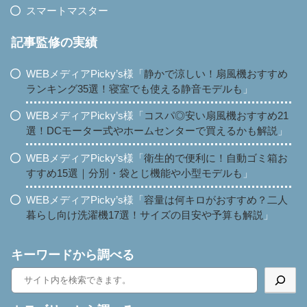
スマートマスター
記事監修の実績
WEBメディアPicky’s様「
静かで涼しい！扇風機おすすめ
ランキング35選！寝室でも使える静音モデルも
」
WEBメディアPicky’s様「
コスパ◎安い扇風機おすすめ21
選！DCモーター式やホームセンターで買えるかも解説
」
WEBメディアPicky’s様「
衛生的で便利に！自動ゴミ箱お
すすめ15選｜分別・袋とじ機能や小型モデルも
」
WEBメディアPicky’s様「
容量は何キロがおすすめ？二人
暮らし向け洗濯機17選！サイズの目安や予算も解説
」
キーワードから調べる